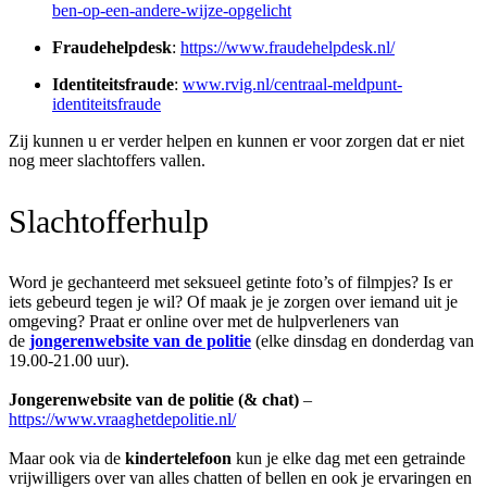
ben-op-een-andere-wijze-opgelicht
Fraudehelpdesk
:
https://www.fraudehelpdesk.nl/
Identiteitsfraude
:
www.rvig.nl/centraal-meldpunt-
identiteitsfraude
Zij kunnen u er verder helpen en kunnen er voor zorgen dat er niet
nog meer slachtoffers vallen.
Slachtofferhulp
Word je gechanteerd met seksueel getinte foto’s of filmpjes? Is er
iets gebeurd tegen je wil? Of maak je je zorgen over iemand uit je
omgeving? Praat er online over met de hulpverleners van
de
jongerenwebsite van de politie
(elke dinsdag en donderdag van
19.00-21.00 uur).
Jongerenwebsite van de politie (& chat)
–
https://www.vraaghetdepolitie.nl/
Maar ook via de
kindertelefoon
kun je elke dag met een getrainde
vrijwilligers over van alles chatten of bellen en ook je ervaringen en