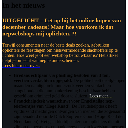
In het nieuws
UITGELICHT
–
Let op bij het online kopen van
december cadeaus! Maar hoe voorkom ik dat
nepwebshops mij oplichten..?!
Terwijl consumenten naar de beste deals zoeken, gebruiken
oplichters de feestdagen om nietsvermoedende slachtoffers op te
lichten. Hoe weet je of een webshop betrouwbaar is? Het artikel
helpt je om echt van nep te onderscheiden.
Lees hier meer over..
Bredaas echtpaar via phishing bestolen van 3 ton,
veertien verdachten opgepakt.
De politie heeft de afgelopen
maanden na uitgebreid onderzoek veertien verdachten
aangehouden die hun bankrekening beschikbaar hebben
gesteld om crimineel geld door te sluizen.
Lees meer…
Fraudehelpdesk waarschuwt voor Engelstalige nep-
telefoontjes van ‘Hoge Raad’.
De Fraudehelpdesk heeft
vijfduizend meldingen ontvangen van mensen die zogenaamd
zijn benaderd door de Dutch Supreme Court (Hoge Raad der
Nederlanden). Het gaat hierbij echter o.m oplichters die uit
zijn op de persoons- en bankgegevens van kwetsbare mensen,