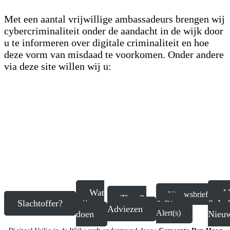
Met een aantal vrijwillige ambassadeurs brengen wij
cybercriminaliteit onder de aandacht in de wijk door
u te informeren over digitale criminaliteit en hoe
deze vorm van misdaad te voorkomen. Onder andere
via deze site willen wij u:
informeren waar
u een melding kan maken van
digitale criminaliteit;
op de hoogte brengen en houden over de
meldingen van digitale criminaliteit in de wijk;
advies geven ter voorkoming van digitale
criminaliteit;
informeren over campagnes / activiteiten die
we verrichten in de wijk.
Wat
Al
Nieuwsbrief
Tips &
Slachtoffer?
wij
& In 
& Direct
Adviezen
Alert(s)
doen
Nieu