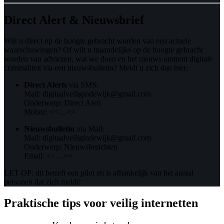
Direct Alert & Nieuwsbrief
Wilt u direct op de hoogte gebracht worden van een actuele
waarschuwingen? Of wilt u maandelijks op de hoogte gebracht
worden van adviezen, wat we doen en het nieuws omtrent digitale
criminaliteit via een nieuwsbulletin? Meldt u zich dan hier:
Direct Alerts
via SMS:
Mail: digitaalveiligindewijk@gmail.com
Onderwerp: Direct Alert
Mobnr: <<…>>
Nieuwsbulletin
via Mail:
Mail: digitaalveiligindewijk@gmail.com
Onderwerp: Nieuwsberichten
Email: <<…>>
LET OP: dit betreft een pilot en is afhankelijk van het aantal
personen dat zich meldt!
Praktische tips voor veilig internetten