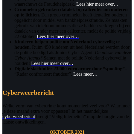
waarschuwt de Fraudehelpdesk.
Lees hier meer over…
Criminelen gebruiken datalek bij callcenter om ouderen
op te lichten.
Een groep criminelen heeft tientallen ouderen
opgelicht door middel van bankhelpdeskfraude. Ze maakten
gebruik van telefoonnummers die ze hadden verkregen bij een
datalek van onder meer een callcenter, meldt de politie vrijdag
22 oktober.
Lees hier meer over…
Kinderen helpen politie om Nederland cyberveilig te
houden
. Ruim 450 kinderen uit heel Nederland werden door
de politie beëdigd als Junior Cyber Agent.
De missie van deze
Cyber Agents?
Samen met de politie Nederland cyberveilig
houden!
Lees hier meer over…
Digitale slachtoffer 23.000 euro armer door “spoofing”
–
“Radar confronteert fraudeur”.
Lees meer…
Cyberweerbericht
Welke vorm van cybercrime komt momenteel veel voor? Waar moet
je deze maand extra voor oppassen? In het maandelijkse
cyberweerbericht
brengt “Veilig Internetten” u op de hoogte van de
laatste ontwikkelingen.
OKTOBER 2021