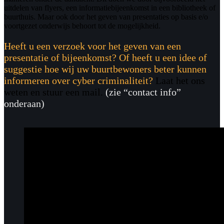
uitdelen van flyers, een informatiebijeenkomst in een bibliotheek of
buurthuis. Maar ook door het geven van presentaties op basis e/o
voortgezet onderwijs behoort tot de mogelijkheid.
Heeft u een verzoek
voor het geven van een
presentatie of bijeenkomst? Of heeft u een idee of
suggestie hoe wij uw buurtbewoners beter kunnen
informeren over cyber criminaliteit?
Laat het ons
weten en stuur een mail.
(zie “contact info”
onderaan)