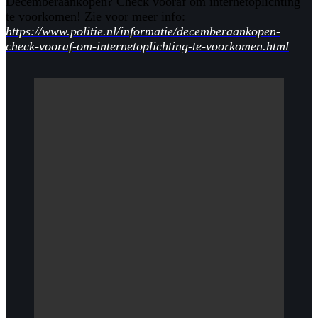
Decemberaankopen? Check vooraf om internetoplichting
te voorkomen! Zie voor meer info:
https://www.politie.nl/informatie/decemberaankopen-
check-vooraf-om-internetoplichting-te-voorkomen.html