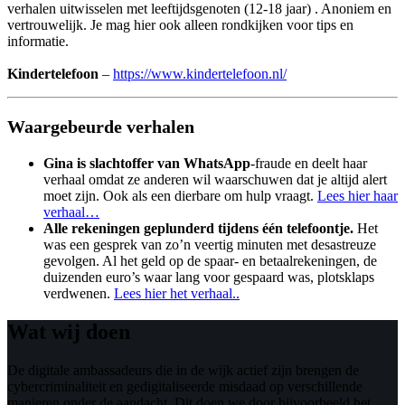
verhalen uitwisselen met leeftijdsgenoten (12-18 jaar) . Anoniem en
vertrouwelijk. Je mag hier ook alleen rondkijken voor tips en
informatie.
Kindertelefoon
–
https://www.kindertelefoon.nl/
Waargebeurde verhalen
Gina is slachtoffer van WhatsApp
-fraude en deelt haar
verhaal omdat ze anderen wil waarschuwen dat je altijd alert
moet zijn. Ook als een dierbare om hulp vraagt.
Lees hier haar
verhaal…
Alle rekeningen geplunderd tijdens één telefoontje.
Het
was een gesprek van zo’n veertig minuten met desastreuze
gevolgen. Al het geld op de spaar- en betaalrekeningen, de
duizenden euro’s waar lang voor gespaard was, plotsklaps
verdwenen.
Lees hier het verhaal..
Wat wij doen
De digitale ambassadeurs die in de wijk actief zijn brengen de
cybercriminaliteit en gedigitaliseerde misdaad op verschillende
manieren onder de aandacht. Dit doen we door bijvoorbeeld het