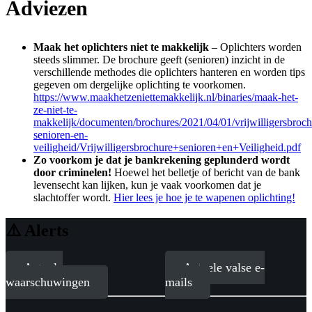
Adviezen
Maak het oplichters niet te makkelijk
– Oplichters worden
steeds slimmer. De brochure geeft (senioren) inzicht in de
verschillende methodes die oplichters hanteren en worden tips
gegeven om dergelijke oplichting te voorkomen.
https://www.maakhetzeniettemakkelijk.nl/binaries/maak-het-
ze-niet-te-
makkelijk/documenten/brochures/2021/04/01/vrijwilligersbroch
senioren-en-
veiligheid/Vrijwilligersbrochure+senioren+en+Veiligheid.pdf
Zo voorkom je dat je bankrekening geplunderd wordt
door criminelen!
Hoewel het belletje of bericht van de bank
levensecht kan lijken, kun je vaak voorkomen dat je
slachtoffer wordt.
Hier lees je hoe je te wapenen oplichting!
⚠️ Alerts
Actuele
Actuele valse e-
waarschuwingen
mails