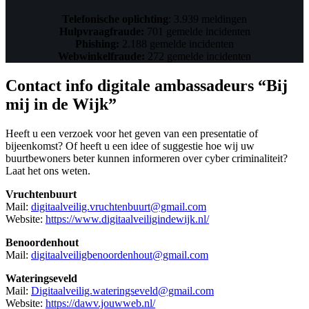
Telefonische oplichting
: 3.939 meldingen
Hulpvraagfraude:
701 gemelde incidenten
Phishing:
2.188 gemelde incidenten
Webwinkelfraude:
272 gemelde incidenten
Contact info digitale ambassadeurs “Bij
mij in de Wijk”
Heeft u een verzoek voor het geven van een presentatie of
bijeenkomst? Of heeft u een idee of suggestie hoe wij uw
buurtbewoners beter kunnen informeren over cyber criminaliteit?
Laat het ons weten.
Vruchtenbuurt
Mail:
digitaalveilig.vruchtenbuurt@gmail.com
Website:
https://www.digitaalveiligindewijk.nl/
Benoordenhout
Mail:
digitaalveiligbenoordenhout@gmail.com
Wateringseveld
Mail:
Digitaalveilig.wateringseveld@gmail.com
Website:
https://dawv.jouwweb.nl/