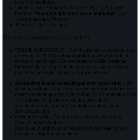
in de Vruchtenbuurt
Uitdelen poster “
Digitaal Veilig in de Wijk
” incl. fysieke
brochure “
Maak het oplichters niet te makkelijk
” voor
verzorgingstehuis Florence
Thema Q1 2022: Phishing
Verrichte campagnes / activiteiten
“
HACK-THE-HAGUE
“. Het Haagse hack-evenement
Hack
the Hague
heeft
78 kwetsbaarheden
opgeleverd in de IT-
systemen van de stad. Het evenement trok
206 ‘ethische
hackers’
die met hun digitale inbraken de stad weerbaarder
moeten maken tegen zaken zoals gijzelsoftware.
Interactieve theatervoorstellingen over cybercrime
– De
stichting caribbean angels organiseert sinds kort interactieve
theatervoorstellingen over cybercrime. Op 24 september vindt
zo’n interactieve theatervoorstelling plaats in de
Vruchtenbuurt waarbij ook een digitale ambassadeur
aanwezig zal zijn.
Flyer in de wijk
–
“Bent u slachtoffer van een digitale
misdrijf? Meldt dit dan.”
Doel is om buurtbewoners bekend te maken waar zij een
digitale misdrijf kunnen melden