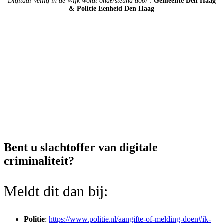
Digitaal Veilig in de Wijk wordt ondersteund door
:
Gemeente Den Haag
& Politie Eenheid Den Haag
Bent u slachtoffer van digitale
criminaliteit?
Meldt dit dan bij:
Politie
:
https://www.politie.nl/aangifte-of-melding-doen#ik-