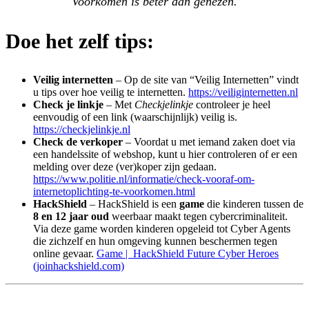
Voorkomen is
beter dan genezen.
Doe het zelf tips:
Veilig internetten
– Op de site van “Veilig Internetten” vindt
u tips over hoe veilig te internetten.
https://veiliginternetten.nl
Check je linkje
– Met
Checkjelinkje
controleer je heel
eenvoudig of een link (waarschijnlijk) veilig is.
https://checkjelinkje.nl
Check de verkoper
– Voordat u met iemand zaken doet via
een handelssite of webshop, kunt u hier controleren of er een
melding over deze (ver)koper zijn gedaan.
https://www.politie.nl/informatie/check-vooraf-om-
internetoplichting-te-voorkomen.html
HackShield
– HackShield is een
game
die kinderen tussen de
8 en 12 jaar oud
weerbaar maakt tegen cybercriminaliteit.
Via deze game worden kinderen opgeleid tot Cyber Agents
die zichzelf en hun omgeving kunnen beschermen tegen
online gevaar.
Game | HackShield Future Cyber Heroes
(joinhackshield.com)